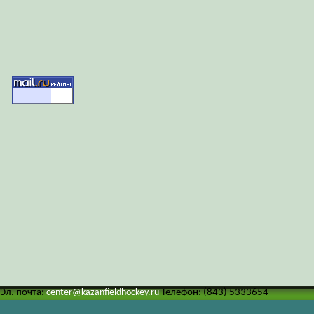
Эл. почта:
center@kazanfieldhockey.ru
Телефон: (843) 5333654