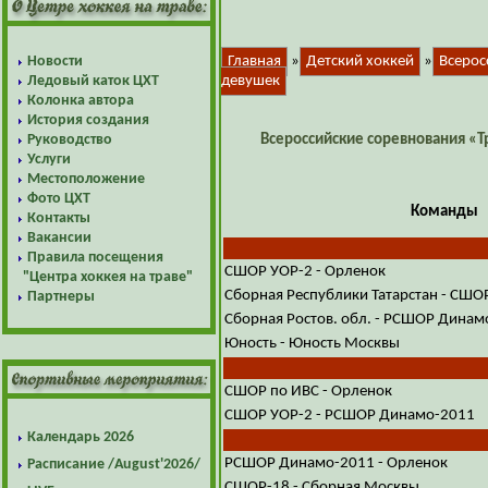
Новости
Главная
»
Детский хоккей
»
Всерос
Ледовый каток ЦХТ
девушек
Колонка автора
История создания
Руководство
Всероссийские соревнования «Т
Услуги
Местоположение
Фото ЦХТ
Команды
Контакты
Вакансии
Правила посещения
СШОР УОР-2 - Орленок
"Центра хоккея на траве"
Сборная Республики Татарстан - СШО
Партнеры
Сборная Ростов. обл. - РСШОР Динам
Юность - Юность Москвы
СШОР по ИВС - Орленок
СШОР УОР-2 - РСШОР Динамо-2011
Календарь 2026
РСШОР Динамо-2011 - Орленок
Расписание /August'2026/
СШОР-18 - Сборная Москвы