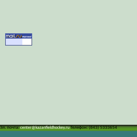
Эл. почта:
center@kazanfieldhockey.ru
Телефон: (843) 5333654