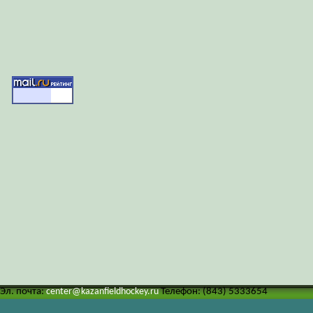
Эл. почта:
center@kazanfieldhockey.ru
Телефон: (843) 5333654