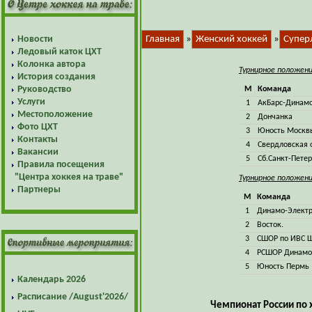
Новости
Главная
»
Женский хоккей
»
Супер
Ледовый каток ЦХТ
Колонка автора
Турнирное положени
История создания
Руководство
М
Команда
Услуги
1
АкБарс-Динамо
Местоположение
2
Дончанка
Фото ЦХТ
3
Юность Москв
Контакты
4
Свердловская 
Вакансии
5
Сб.Санкт-Петер
Правила посещения
"Центра хоккея на траве"
Турнирное положени
Партнеры
М
Команда
1
Динамо-Электр
2
Восток.
3
СШОР по ИВС 
4
РСШОР Динамо
5
Юность Пермь
Календарь 2026
Расписание /August'2026/
Чемпионат России по 